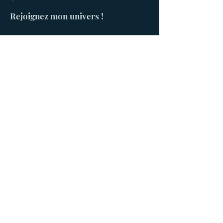
Rejoignez mon univers !
S'abonner
Menu
Accueil
Contact
info@lynemorissette.com
À propos
Conservation
Vulgarisation
Contact