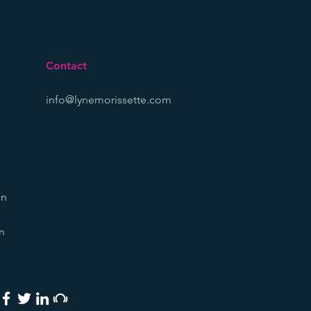
Contact
info@lynemorissette.com
on
n