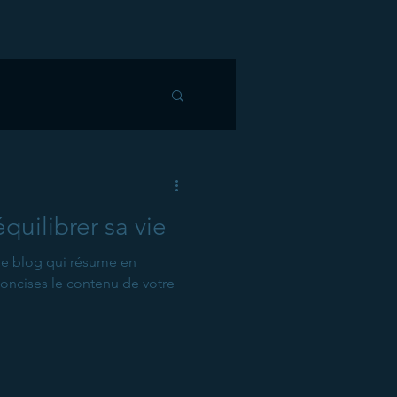
uilibrer sa vie
 de blog qui résume en
concises le contenu de votre