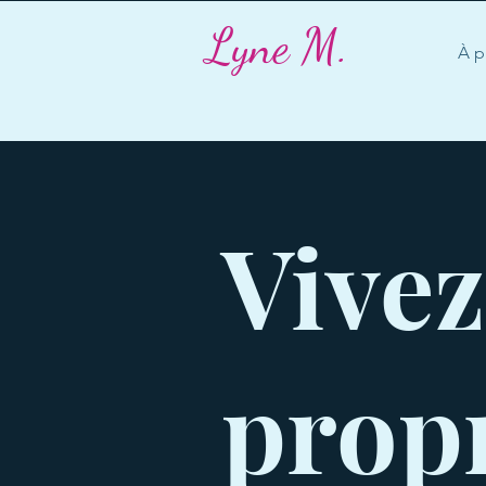
Lyne M.
À p
Vivez
prop