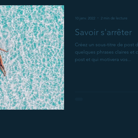
10 janv. 2022
2 min de lecture
Savoir s'arrêter
Créez un sous-titre de post
quelques phrases claires et 
post et qui motivera vos...