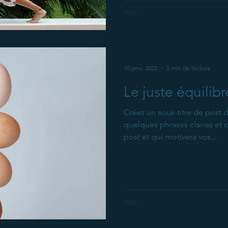
10 janv. 2022
2 min de lecture
Le juste équilibr
Créez un sous-titre de post
quelques phrases claires et 
post et qui motivera vos...